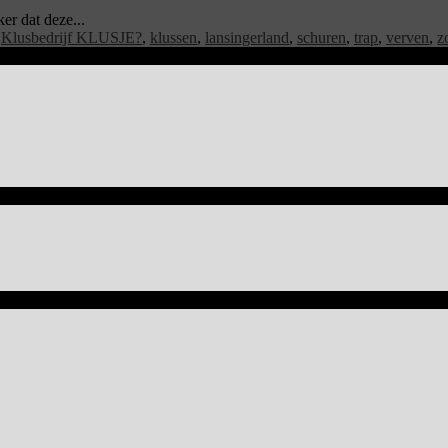
er dat deze...
,
Klusbedrijf KLUSJE?
,
klussen
,
lansingerland
,
schuren
,
trap
,
verven
,
z