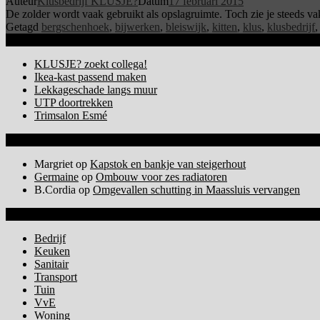
Auteur
Klusbedrijf KLUSJE?
Datum
17 februari 2015
De zolder wordt vaak gebruikt als opslagruimte. Toch zie je steeds vak
Getagd
bergschenhoek
,
bijwerken
,
bleiswijk
,
kitten
,
klus
,
klusbedrijf
Nieuwe berichten
KLUSJE? zoekt collega!
Ikea-kast passend maken
Lekkageschade langs muur
UTP doortrekken
Trimsalon Esmé
Nieuwe reacties
Margriet
op
Kapstok en bankje van steigerhout
Germaine
op
Ombouw voor zes radiatoren
B.Cordia
op
Omgevallen schutting in Maassluis vervangen
Diensten
Bedrijf
Keuken
Sanitair
Transport
Tuin
VvE
Woning